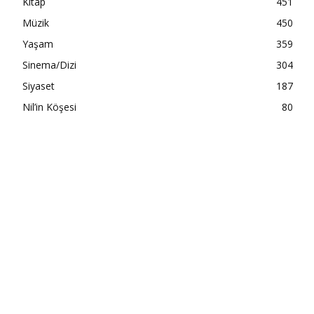
Kitap
451
Müzik
450
Yaşam
359
Sinema/Dizi
304
Siyaset
187
Nil’in Köşesi
80