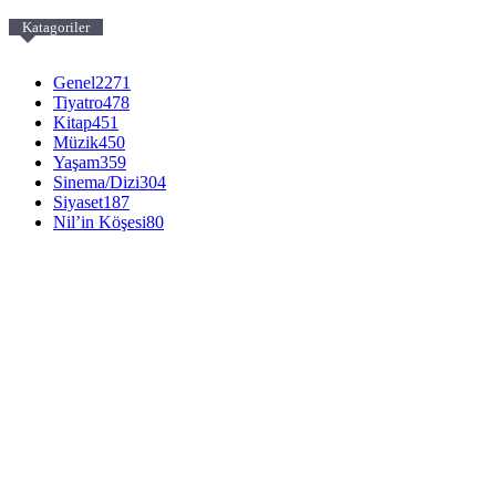
Katagoriler
Genel
2271
Tiyatro
478
Kitap
451
Müzik
450
Yaşam
359
Sinema/Dizi
304
Siyaset
187
Nil’in Köşesi
80