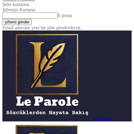
Şifre kurtarma
Şifrenizi Kurtarın
E-posta
Email adresine yeni bir şifre gönderilecek.
Le Parole