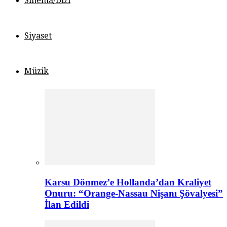
Sinema/Dizi
Siyaset
Müzik
Karsu Dönmez’e Hollanda’dan Kraliyet
Onuru: “Orange-Nassau Nişanı Şövalyesi”
İlan Edildi