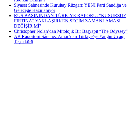
Siyaset Sahnesinde Kurultay Rüzgarı: YENİ Parti Sandığa ve
Geleceğe Hazırlanıyor
RUS BASININDAN TÜRKİYE RAPORU: “KUSURSUZ
FIRTINA” YAKLAŞIRKEN SEÇİM ZAMANLAMASI
DEĞİŞİR Mİ?
Christopher Nolan’dan Mitolojik Bir Başyapıt “The Odyssey”
AB Raportörü Sánchez Amor’dan Türkiye’ye Yangın Uçağı
Teşekkürü