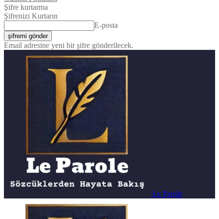
Şifre kurtarma
Şifrenizi Kurtarın
E-posta
Email adresine yeni bir şifre gönderilecek.
Le Parole