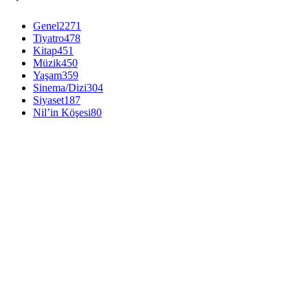
Genel
2271
Tiyatro
478
Kitap
451
Müzik
450
Yaşam
359
Sinema/Dizi
304
Siyaset
187
Nil’in Köşesi
80