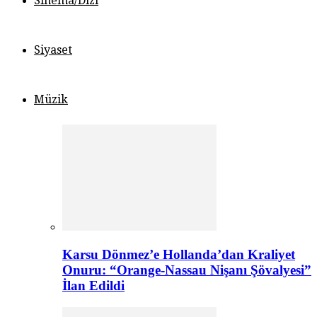
Sinema/Dizi
Siyaset
Müzik
Karsu Dönmez’e Hollanda’dan Kraliyet
Onuru: “Orange-Nassau Nişanı Şövalyesi”
İlan Edildi