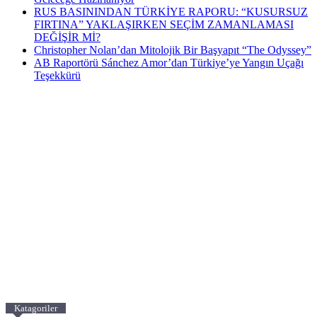
RUS BASININDAN TÜRKİYE RAPORU: “KUSURSUZ
FIRTINA” YAKLAŞIRKEN SEÇİM ZAMANLAMASI
DEĞİŞİR Mİ?
Christopher Nolan’dan Mitolojik Bir Başyapıt “The Odyssey”
AB Raportörü Sánchez Amor’dan Türkiye’ye Yangın Uçağı
Teşekkürü
Katagoriler