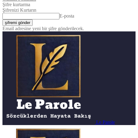
Şifre kurtarma
Şifrenizi Kurtarın
E-posta
Email adresine yeni bir şifre gönderilecek.
Le Parole