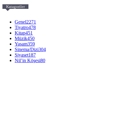
Katagoriler
Genel
2271
Tiyatro
478
Kitap
451
Müzik
450
Yaşam
359
Sinema/Dizi
304
Siyaset
187
Nil’in Köşesi
80