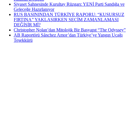
Siyaset Sahnesinde Kurultay Rüzgarı: YENİ Parti Sandığa ve
Geleceğe Hazırlanıyor
RUS BASININDAN TÜRKİYE RAPORU: “KUSURSUZ
FIRTINA” YAKLAŞIRKEN SEÇİM ZAMANLAMASI
DEĞİŞİR Mİ?
Christopher Nolan’dan Mitolojik Bir Başyapıt “The Odyssey”
AB Raportörü Sánchez Amor’dan Türkiye’ye Yangın Uçağı
Teşekkürü