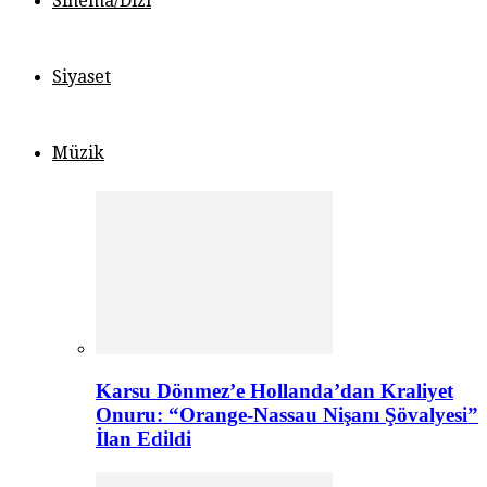
Sinema/Dizi
Siyaset
Müzik
Karsu Dönmez’e Hollanda’dan Kraliyet
Onuru: “Orange-Nassau Nişanı Şövalyesi”
İlan Edildi