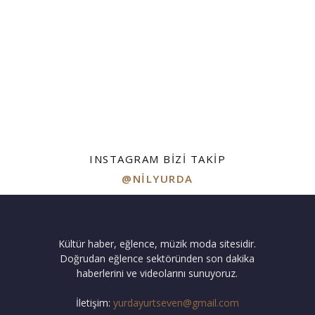
INSTAGRAM BIZI TAKIP
@NILYURDA
Kültür haber, eğlence, müzik moda sitesidir.
Doğrudan eğlence sektöründen son dakika
haberlerini ve videolarını sunuyoruz.
İletişim:
yurdayurtseven@gmail.com