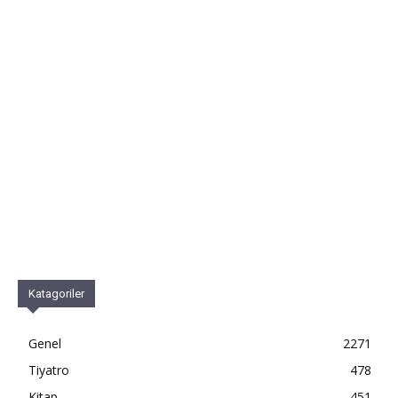
Katagoriler
Genel
2271
Tiyatro
478
Kitap
451