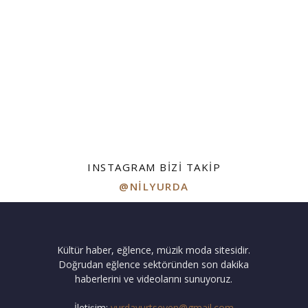
INSTAGRAM BIZI TAKIP
@NILYURDA
Kültür haber, eğlence, müzik moda sitesidir.
Doğrudan eğlence sektöründen son dakika
haberlerini ve videolarını sunuyoruz.
İletişim:
yurdayurtseven@gmail.com