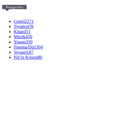
Katagoriler
Genel
2271
Tiyatro
478
Kitap
451
Müzik
450
Yaşam
359
Sinema/Dizi
304
Siyaset
187
Nil’in Köşesi
80