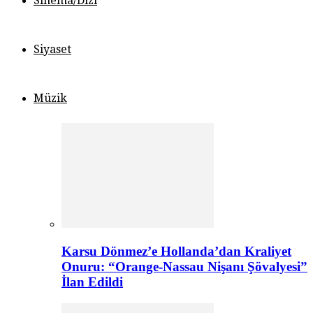
Sinema/Dizi
Siyaset
Müzik
Karsu Dönmez’e Hollanda’dan Kraliyet
Onuru: “Orange-Nassau Nişanı Şövalyesi”
İlan Edildi