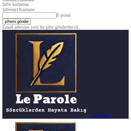
Şifre kurtarma
Şifrenizi Kurtarın
E-posta
Email adresine yeni bir şifre gönderilecek.
Le Parole