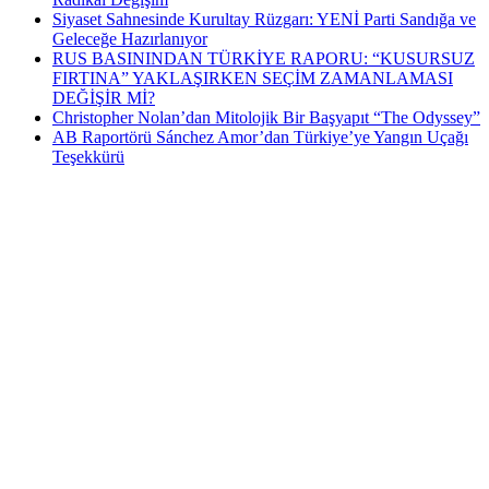
Siyaset Sahnesinde Kurultay Rüzgarı: YENİ Parti Sandığa ve
Geleceğe Hazırlanıyor
RUS BASININDAN TÜRKİYE RAPORU: “KUSURSUZ
FIRTINA” YAKLAŞIRKEN SEÇİM ZAMANLAMASI
DEĞİŞİR Mİ?
Christopher Nolan’dan Mitolojik Bir Başyapıt “The Odyssey”
AB Raportörü Sánchez Amor’dan Türkiye’ye Yangın Uçağı
Teşekkürü