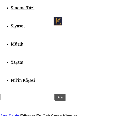
Sinema/Dizi
Siyaset
Müzik
Yaşam
Nil’in Köşesi