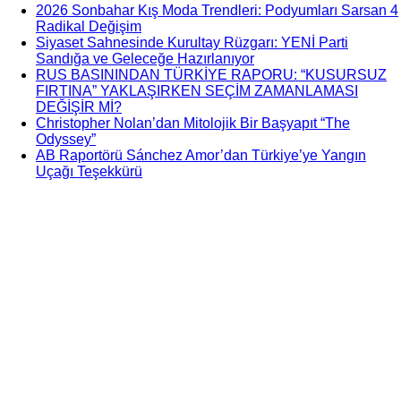
2026 Sonbahar Kış Moda Trendleri: Podyumları Sarsan 4
Radikal Değişim
Siyaset Sahnesinde Kurultay Rüzgarı: YENİ Parti
Sandığa ve Geleceğe Hazırlanıyor
RUS BASININDAN TÜRKİYE RAPORU: “KUSURSUZ
FIRTINA” YAKLAŞIRKEN SEÇİM ZAMANLAMASI
DEĞİŞİR Mİ?
Christopher Nolan’dan Mitolojik Bir Başyapıt “The
Odyssey”
AB Raportörü Sánchez Amor’dan Türkiye’ye Yangın
Uçağı Teşekkürü