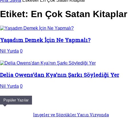
Ana Sayfa
Etiketler
En Çok Satan Kitaplar
Etiket: En Çok Satan Kitaplar
Yaşadım Demek İçin Ne Yapmalı?
Nil Yurda
0
Delia Owens’dan Kya’nın Şarkı Söylediği Yer
Nil Yurda
0
Popüler Yazılar
İmgeler ve Sözcükler Yarın Vizyonda