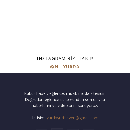
INSTAGRAM BIZI TAKIP
@NILYURDA
Kültür haber, eğlence, müzik moda sitesidir.
Doğrudan eğlence sektöründen son dakika
haberlerini ve videolarını sunuyoruz.
İletişim:
yurdayurtseven@gmail.com