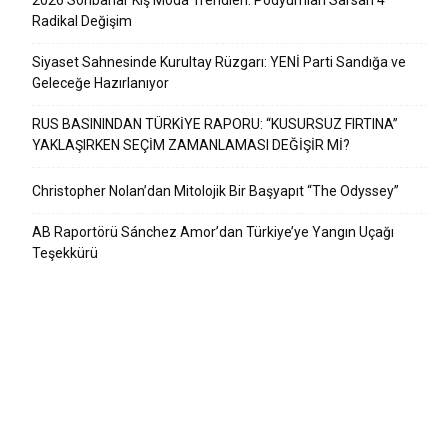
2026 Sonbahar Kış Moda Trendleri: Podyumları Sarsan 4
Radikal Değişim
Siyaset Sahnesinde Kurultay Rüzgarı: YENİ Parti Sandığa ve
Geleceğe Hazırlanıyor
RUS BASININDAN TÜRKİYE RAPORU: “KUSURSUZ FIRTINA”
YAKLAŞIRKEN SEÇİM ZAMANLAMASI DEĞİŞİR Mİ?
Christopher Nolan’dan Mitolojik Bir Başyapıt “The Odyssey”
AB Raportörü Sánchez Amor’dan Türkiye’ye Yangın Uçağı
Teşekkürü