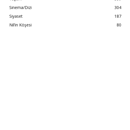
Sinema/Dizi
304
Siyaset
187
Nil’in Köşesi
80