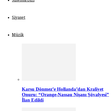
Sinema/Dizi
Siyaset
Müzik
Karsu Dönmez’e Hollanda’dan Kraliyet
Onuru: “Orange-Nassau Nişanı Şövalyesi”
İlan Edildi