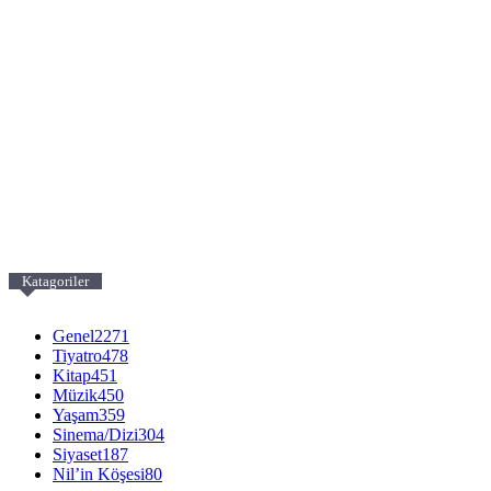
Katagoriler
Genel
2271
Tiyatro
478
Kitap
451
Müzik
450
Yaşam
359
Sinema/Dizi
304
Siyaset
187
Nil’in Köşesi
80