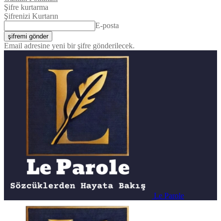
Şifre kurtarma
Şifrenizi Kurtarın
E-posta
Email adresine yeni bir şifre gönderilecek.
Le Parole