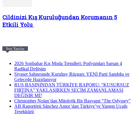
Cildinizi Kış Kuruluğundan Korumanın 5
Etkili Yolu
Son Yazılar
2026 Sonbahar Kış Moda Trendleri: Podyumları Sarsan 4
Radikal Değişim
Siyaset Sahnesinde Kurultay Rüzgarı: YENİ Parti Sandığa ve
Geleceğe Hazırlanıyor
RUS BASININDAN TÜRKİYE RAPORU: “KUSURSUZ
FIRTINA” YAKLAŞIRKEN SEÇİM ZAMANLAMASI
DEĞİŞİR Mİ?
Christopher Nolan’dan Mitolojik Bir Başyapıt “The Odyssey”
AB Raportörü Sánchez Amor’dan Türkiye’ye Yangın Uçağı
Teşekkürü