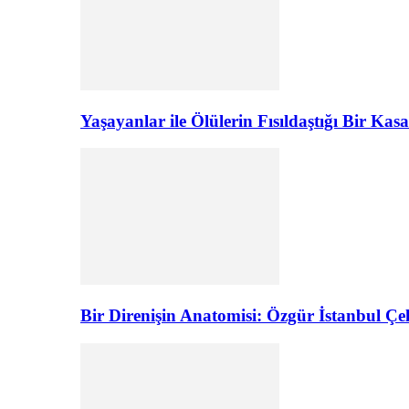
Yaşayanlar ile Ölülerin Fısıldaştığı Bir K
Bir Direnişin Anatomisi: Özgür İstanbul Çel