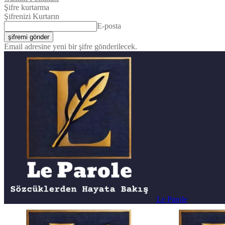
Şifre kurtarma
Şifrenizi Kurtarın
E-posta
Email adresine yeni bir şifre gönderilecek.
Le Parole