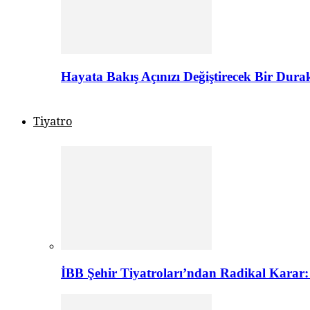
Hayata Bakış Açınızı Değiştirecek Bir Dur
Tiyatro
İBB Şehir Tiyatroları’ndan Radikal Karar: 