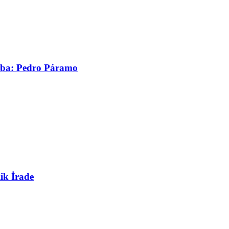
asaba: Pedro Páramo
ik İrade