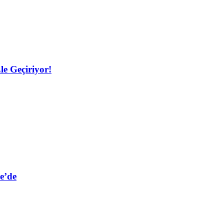
le Geçiriyor!
e’de