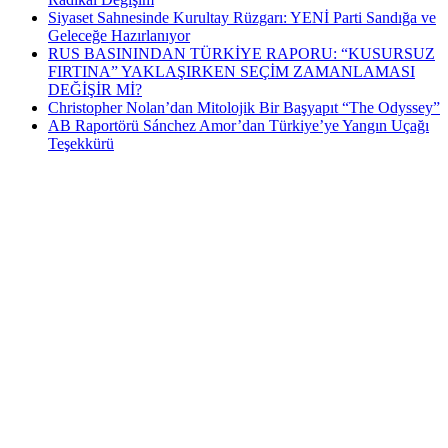
Siyaset Sahnesinde Kurultay Rüzgarı: YENİ Parti Sandığa ve
Geleceğe Hazırlanıyor
RUS BASININDAN TÜRKİYE RAPORU: “KUSURSUZ
FIRTINA” YAKLAŞIRKEN SEÇİM ZAMANLAMASI
DEĞİŞİR Mİ?
Christopher Nolan’dan Mitolojik Bir Başyapıt “The Odyssey”
AB Raportörü Sánchez Amor’dan Türkiye’ye Yangın Uçağı
Teşekkürü