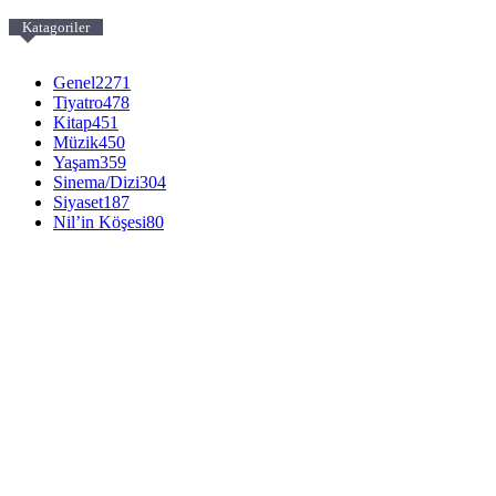
Katagoriler
Genel
2271
Tiyatro
478
Kitap
451
Müzik
450
Yaşam
359
Sinema/Dizi
304
Siyaset
187
Nil’in Köşesi
80