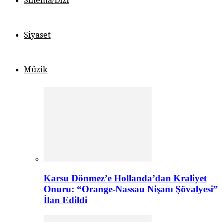
Sinema/Dizi
Siyaset
Müzik
Karsu Dönmez’e Hollanda’dan Kraliyet
Onuru: “Orange-Nassau Nişanı Şövalyesi”
İlan Edildi