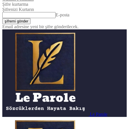
Şifre kurtarma
Şifrenizi Kurtarın
E-posta
Email adresine yeni bir şifre gönderilecek.
Le Parole