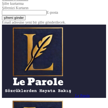
Şifre kurtarma
Şifrenizi Kurtarın
E-posta
Email adresine yeni bir şifre gönderilecek.
Le Parole