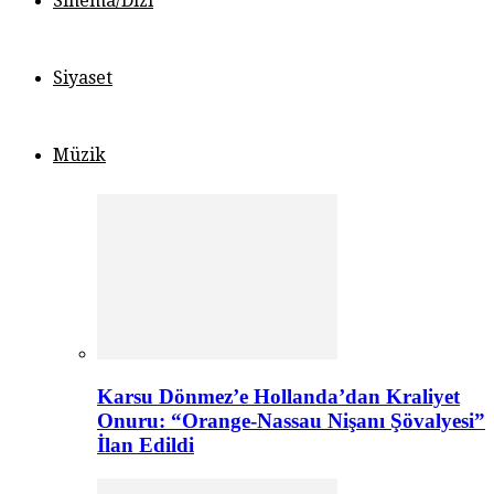
Sinema/Dizi
Siyaset
Müzik
Karsu Dönmez’e Hollanda’dan Kraliyet
Onuru: “Orange-Nassau Nişanı Şövalyesi”
İlan Edildi