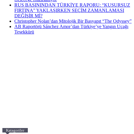
RUS BASININDAN TÜRKİYE RAPORU: “KUSURSUZ
FIRTINA” YAKLAŞIRKEN SEÇİM ZAMANLAMASI
DEĞİŞİR Mİ?
Christopher Nolan’dan Mitolojik Bir Başyapıt “The Odyssey”
AB Raportörü Sánchez Amor’dan Türkiye’ye Yangın Uçağı
Teşekkürü
Katagoriler