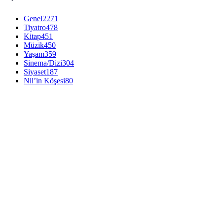
Genel
2271
Tiyatro
478
Kitap
451
Müzik
450
Yaşam
359
Sinema/Dizi
304
Siyaset
187
Nil’in Köşesi
80