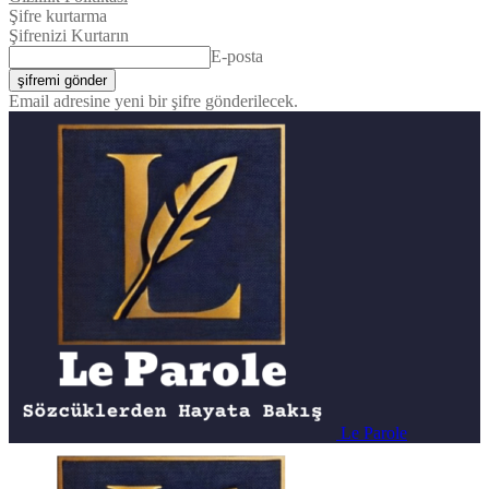
Şifre kurtarma
Şifrenizi Kurtarın
E-posta
Email adresine yeni bir şifre gönderilecek.
Le Parole