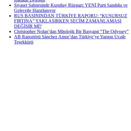
Siyaset Sahnesinde Kurultay Rüzgarı: YENİ Parti Sandığa ve
Geleceğe Hazırlanıyor
RUS BASININDAN TÜRKİYE RAPORU: “KUSURSUZ
FIRTINA” YAKLAŞIRKEN SEÇİM ZAMANLAMASI
DEĞİŞİR Mİ?
Christopher Nolan’dan Mitolojik Bir Başyapıt “The Odyssey”
AB Raportörü Sánchez Amor’dan Türkiye’ye Yangın Uçağı
Teşekkürü