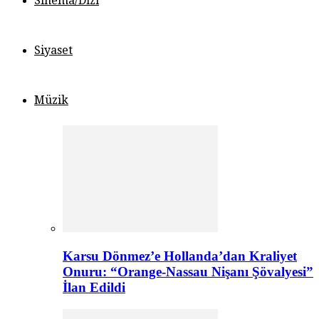
Sinema/Dizi
Siyaset
Müzik
Karsu Dönmez’e Hollanda’dan Kraliyet
Onuru: “Orange-Nassau Nişanı Şövalyesi”
İlan Edildi