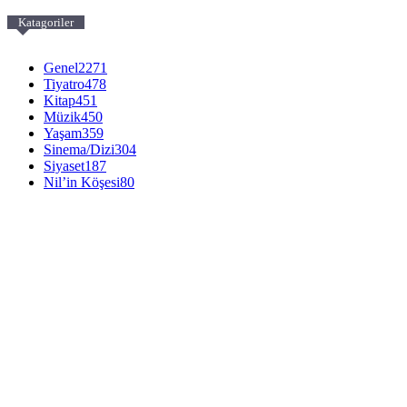
Katagoriler
Genel
2271
Tiyatro
478
Kitap
451
Müzik
450
Yaşam
359
Sinema/Dizi
304
Siyaset
187
Nil’in Köşesi
80