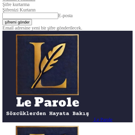
Şifre kurtarma
Şifrenizi Kurtarın
E-posta
Email adresine yeni bir şifre gönderilecek.
Le Parole