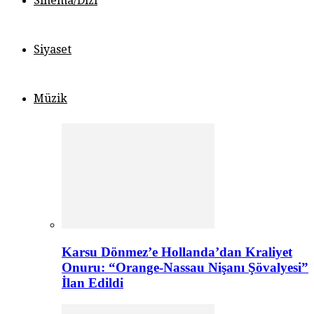
Sinema/Dizi
Siyaset
Müzik
Karsu Dönmez’e Hollanda’dan Kraliyet
Onuru: “Orange-Nassau Nişanı Şövalyesi”
İlan Edildi