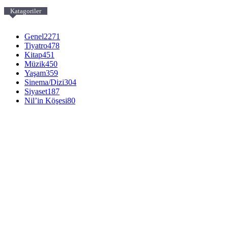
Katagoriler
Genel
2271
Tiyatro
478
Kitap
451
Müzik
450
Yaşam
359
Sinema/Dizi
304
Siyaset
187
Nil’in Köşesi
80