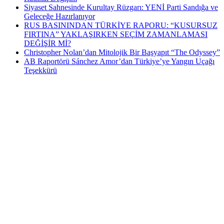
Siyaset Sahnesinde Kurultay Rüzgarı: YENİ Parti Sandığa ve
Geleceğe Hazırlanıyor
RUS BASININDAN TÜRKİYE RAPORU: “KUSURSUZ
FIRTINA” YAKLAŞIRKEN SEÇİM ZAMANLAMASI
DEĞİŞİR Mİ?
Christopher Nolan’dan Mitolojik Bir Başyapıt “The Odyssey”
AB Raportörü Sánchez Amor’dan Türkiye’ye Yangın Uçağı
Teşekkürü