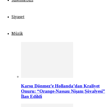
Sinema/Dizi
Siyaset
Müzik
Karsu Dönmez’e Hollanda’dan Kraliyet
Onuru: “Orange-Nassau Nişanı Şövalyesi”
İlan Edildi