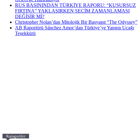
RUS BASININDAN TÜRKİYE RAPORU: “KUSURSUZ
FIRTINA” YAKLAŞIRKEN SEÇİM ZAMANLAMASI
DEĞİŞİR Mİ?
Christopher Nolan’dan Mitolojik Bir Başyapıt “The Odyssey”
AB Raportörü Sánchez Amor’dan Türkiye’ye Yangın Uçağı
Teşekkürü
Katagoriler