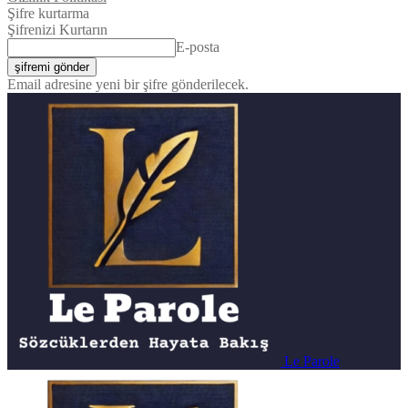
Şifre kurtarma
Şifrenizi Kurtarın
E-posta
Email adresine yeni bir şifre gönderilecek.
Le Parole