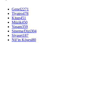
Genel
2271
Tiyatro
478
Kitap
451
Müzik
450
Yaşam
359
Sinema/Dizi
304
Siyaset
187
Nil’in Köşesi
80