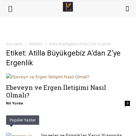
Ana Sayfa
Etiketler
Atilla Büyükgebiz A’dan Z’ye Ergenlik
Etiket: Atilla Büyükgebiz A’dan Z’ye
Ergenlik
Ebeveyn ve Ergen İletişimi Nasıl
Olmalı?
Nil Yurda
0
Popüler Yazılar
İmgeler ve Sözcükler Yarın Vizyonda