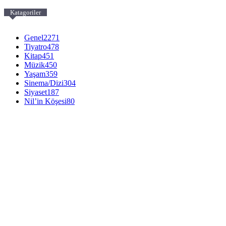
Katagoriler
Genel
2271
Tiyatro
478
Kitap
451
Müzik
450
Yaşam
359
Sinema/Dizi
304
Siyaset
187
Nil’in Köşesi
80