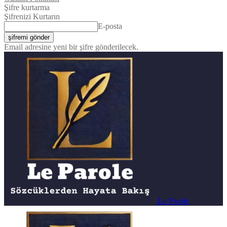
Şifre kurtarma
Şifrenizi Kurtarın
E-posta
Email adresine yeni bir şifre gönderilecek.
Le Parole