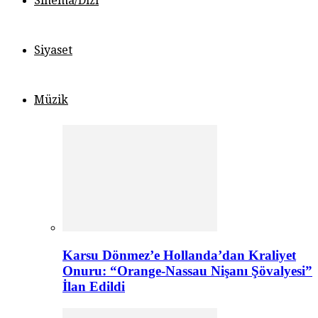
Sinema/Dizi
Siyaset
Müzik
Karsu Dönmez’e Hollanda’dan Kraliyet
Onuru: “Orange-Nassau Nişanı Şövalyesi”
İlan Edildi