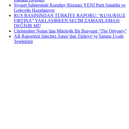
Siyaset Sahnesinde Kurultay Rüzgarı: YENİ Parti Sandığa ve
Geleceğe Hazırlanıyor
RUS BASININDAN TÜRKİYE RAPORU: “KUSURSUZ
FIRTINA” YAKLAŞIRKEN SEÇİM ZAMANLAMASI
DEĞİŞİR Mİ?
Christopher Nolan’dan Mitolojik Bir Başyapıt “The Odyssey”
AB Raportörü Sánchez Amor’dan Türkiye’ye Yangın Uçağı
Teşekkürü