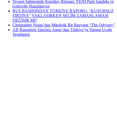
Siyaset Sahnesinde Kurultay Rüzgarı: YENİ Parti Sandığa ve
Geleceğe Hazırlanıyor
RUS BASININDAN TÜRKİYE RAPORU: “KUSURSUZ
FIRTINA” YAKLAŞIRKEN SEÇİM ZAMANLAMASI
DEĞİŞİR Mİ?
Christopher Nolan’dan Mitolojik Bir Başyapıt “The Odyssey”
AB Raportörü Sánchez Amor’dan Türkiye’ye Yangın Uçağı
Teşekkürü