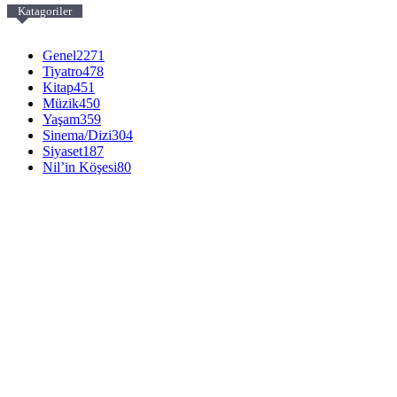
Katagoriler
Genel
2271
Tiyatro
478
Kitap
451
Müzik
450
Yaşam
359
Sinema/Dizi
304
Siyaset
187
Nil’in Köşesi
80