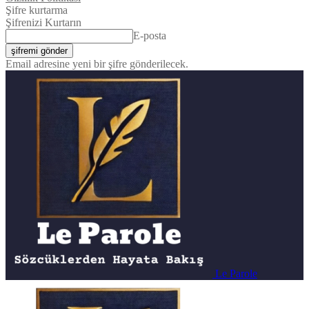
Şifre kurtarma
Şifrenizi Kurtarın
E-posta
Email adresine yeni bir şifre gönderilecek.
Le Parole