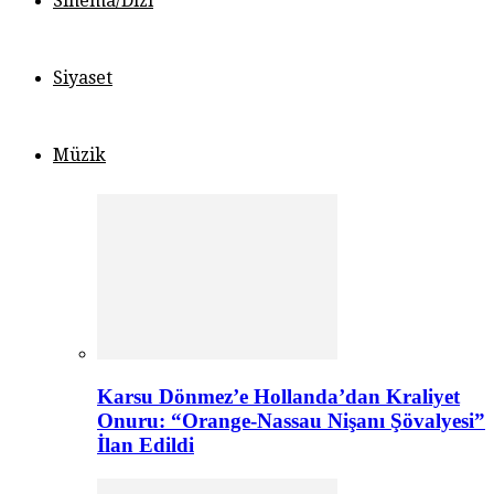
Sinema/Dizi
Siyaset
Müzik
Karsu Dönmez’e Hollanda’dan Kraliyet
Onuru: “Orange-Nassau Nişanı Şövalyesi”
İlan Edildi