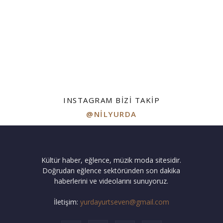
INSTAGRAM BIZI TAKIP
@NILYURDA
Kültür haber, eğlence, müzik moda sitesidir.
Doğrudan eğlence sektöründen son dakika
haberlerini ve videolarını sunuyoruz.
İletişim:
yurdayurtseven@gmail.com