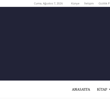
Cuma, Ağustos 7, 2026
Künye
İletişim
Gizlilik P
ANASAYFA
KITAP