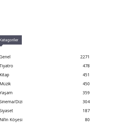
Katagoriler
Genel
2271
Tiyatro
478
Kitap
451
Müzik
450
Yaşam
359
Sinema/Dizi
304
Siyaset
187
Nil’in Köşesi
80