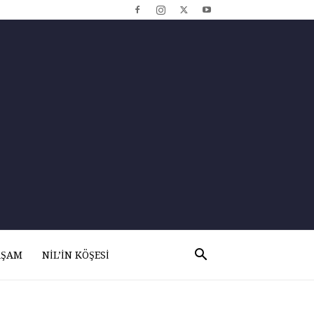
AŞAM
NIL’IN KÖŞESI