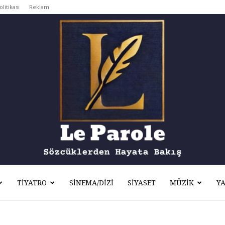
olitikası
Reklam
TIYATRO
SINEMA/DIZI
SIYASET
MÜZIK
Y
Le