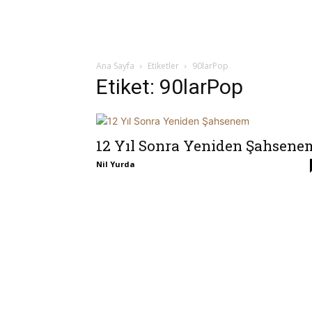
Ana Sayfa
Etiketler
90larPop
Etiket: 90larPop
12 Yıl Sonra Yeniden Şahsene
Nil Yurda